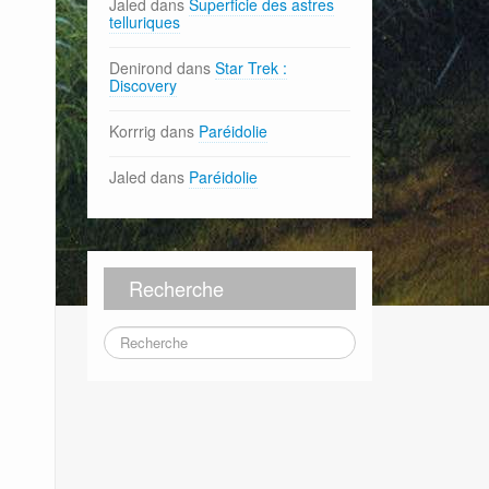
Jaled
dans
Superficie des astres
telluriques
Denirond
dans
Star Trek :
Discovery
Korrrig
dans
Paréidolie
Jaled
dans
Paréidolie
Recherche