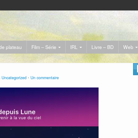
de plateau
Film – Série
IRL
Livre – BD
Web
s
Uncategorized
Un commentaire