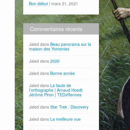
Bon début !
mars 31, 2021
Commentaires récents
Jaled
dans
Beau panorama sur la
maison des Yomenies
Jaled
dans
2020
Jaled
dans
Bonne année
Jaled
dans
La faute de
l’orthographe | Arnaud Hoedt
Jérôme Piron | TEDxRennes
Jaled
dans
Star Trek : Discovery
Jaled
dans
La meilleure vue