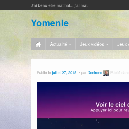
J'ai beau être matinal... j'ai mal.
Yomenie
Actualité
Jeux vidéos
Jeux 
Publié le
juillet 27, 2018
par
Denirond
Publié dan