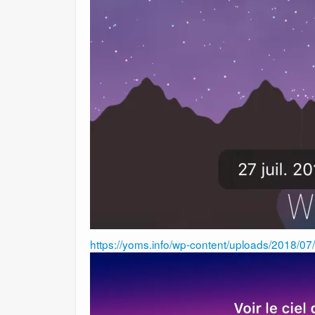
https://yoms.info/wp-content/uploads/2018/0