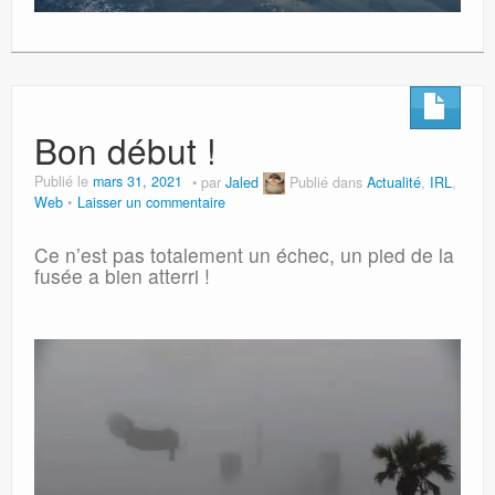
Bon début !
Publié le
mars 31, 2021
par
Jaled
Publié dans
Actualité
,
IRL
,
Web
Laisser un commentaire
Ce n’est pas totalement un échec, un pied de la
fusée a bien atterri !