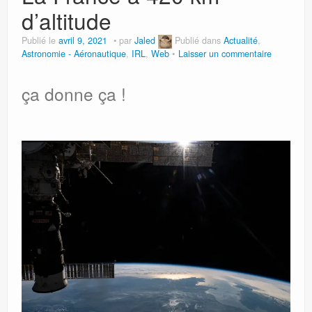
d’altitude
Publié le
avril 9, 2021
par
Jaled
Publié dans
Actualité
,
Astronomie - Aéronautique
,
IRL
,
Web
Laisser un commentaire
ça donne ça !