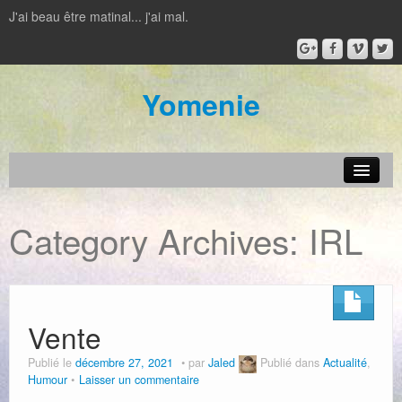
J'ai beau être matinal... j'ai mal.
Yomenie
Actualité
Category Archives:
IRL
Jeux vidéos
Jeux de plateau
Film – Série
Vente
IRL
Publié le
décembre 27, 2021
par
Jaled
Publié dans
Actualité
,
Humour
Laisser un commentaire
Livre – BD