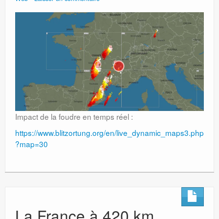
Impact de la foudre en temps réel :
https://www.blitzortung.org/en/live_dynamic_maps3.php
?map=30
La France à 420 km