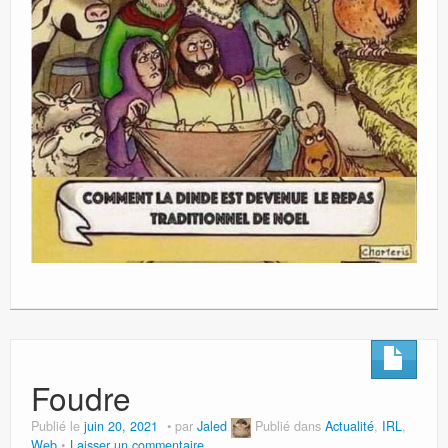
Foudre
Publié le
juin 20, 2021
par
Jaled
Publié dans
Actualité
,
IRL
,
Web
Laisser un commentaire