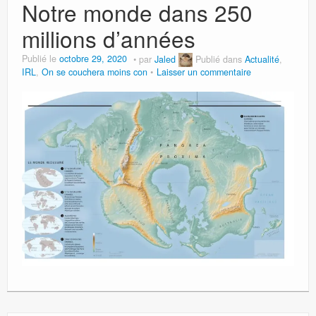
Notre monde dans 250
millions d’années
Publié le
octobre 29, 2020
par
Jaled
Publié dans
Actualité
,
IRL
,
On se couchera moins con
Laisser un commentaire