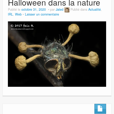
Halloween dans la nature
Publié le
octobre 31, 2020
par
Jaled
Publié dans
Actualité
,
IRL
,
Web
Laisser un commentaire