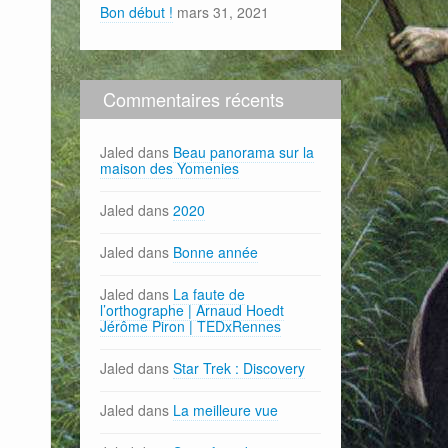
Bon début !
mars 31, 2021
Commentaires récents
Jaled
dans
Beau panorama sur la
maison des Yomenies
Jaled
dans
2020
Jaled
dans
Bonne année
Jaled
dans
La faute de
l’orthographe | Arnaud Hoedt
Jérôme Piron | TEDxRennes
Jaled
dans
Star Trek : Discovery
Jaled
dans
La meilleure vue