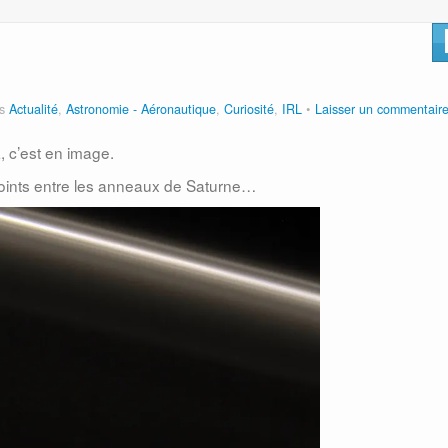
ns
Actualité
,
Astronomie - Aéronautique
,
Curiosité
,
IRL
Laisser un commentair
, c’est en image.
points entre les anneaux de Saturne…