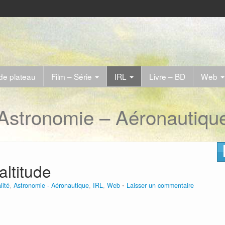
de plateau
Film – Série
IRL
Livre – BD
Web
Astronomie – Aéronautiqu
altitude
lité
,
Astronomie - Aéronautique
,
IRL
,
Web
Laisser un commentaire