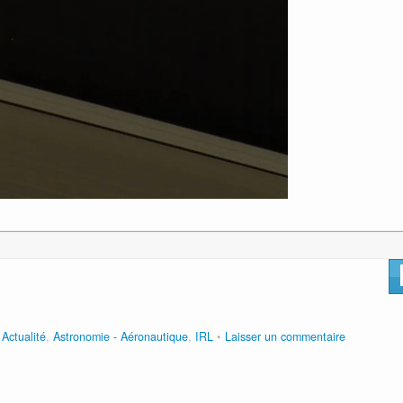
s
Actualité
,
Astronomie - Aéronautique
,
IRL
Laisser un commentaire