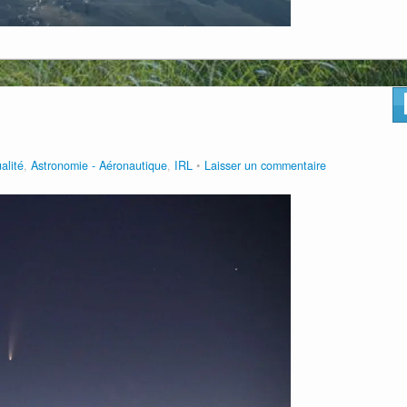
alité
,
Astronomie - Aéronautique
,
IRL
Laisser un commentaire