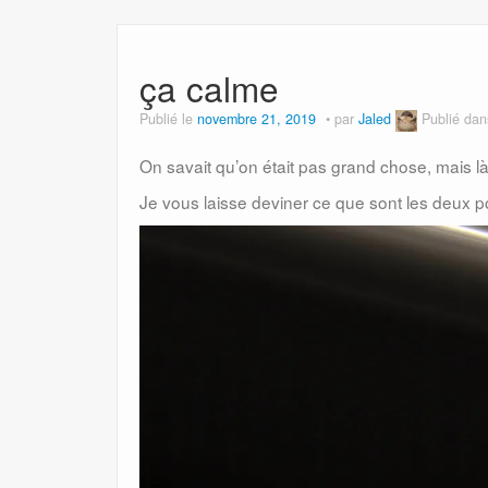
ça calme
Publié le
novembre 21, 2019
par
Jaled
Publié da
On savait qu’on était pas grand chose, mais là
Je vous laisse deviner ce que sont les deux 