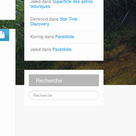
Jaled
dans
Superficie des astres
telluriques
Denirond
dans
Star Trek :
Discovery
Korrrig
dans
Paréidolie
Jaled
dans
Paréidolie
Recherche