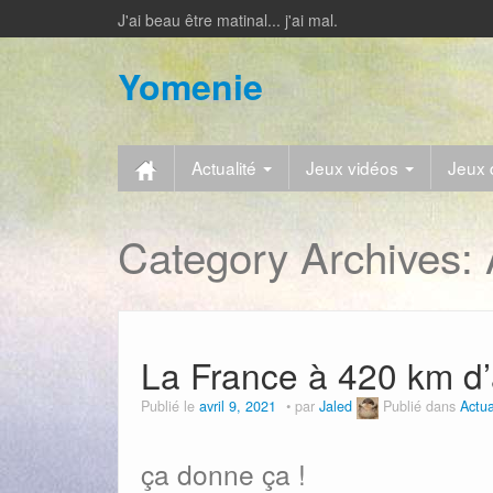
J'ai beau être matinal... j'ai mal.
Yomenie
Actualité
Jeux vidéos
Jeux 
Category Archives:
La France à 420 km d’
Publié le
avril 9, 2021
par
Jaled
Publié dans
Actua
ça donne ça !