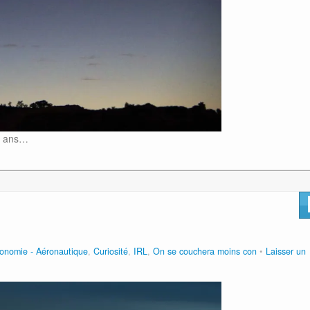
00 ans…
ronomie - Aéronautique
,
Curiosité
,
IRL
,
On se couchera moins con
Laisser un