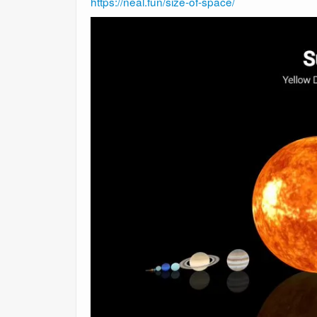
https://neal.fun/size-of-space/