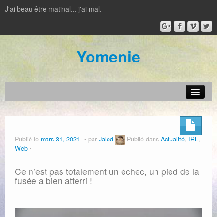
J'ai beau être matinal... j'ai mal.
Yomenie
Actualité
Jeux vidéos
Publié le
mars 31, 2021
par
Jaled
Publié dans
Actualité
,
IRL
,
Web
Jeux de plateau
Film – Série
Ce n’est pas totalement un échec, un pied de la
fusée a bien atterri !
IRL
Livre – BD