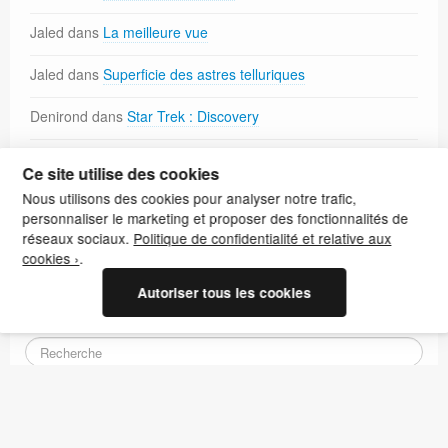
Jaled
dans
La meilleure vue
Jaled
dans
Superficie des astres telluriques
Denirond
dans
Star Trek : Discovery
Korrrig
dans
Paréidolie
Ce site utilise des cookies
Nous utilisons des cookies pour analyser notre trafic,
Jaled
dans
Paréidolie
personnaliser le marketing et proposer des fonctionnalités de
réseaux sociaux.
Politique de confidentialité et relative aux
cookies ›
.
Autoriser tous les cookies
Recherche