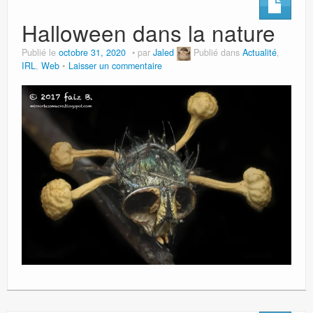
Halloween dans la nature
Publié le
octobre 31, 2020
par
Jaled
Publié dans
Actualité
,
IRL
,
Web
Laisser un commentaire