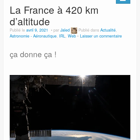
La France à 420 km
d’altitude
Publié le
avril 9, 2021
par
Jaled
Publié dans
Actualité
,
Astronomie - Aéronautique
,
IRL
,
Web
Laisser un commentaire
ça donne ça !