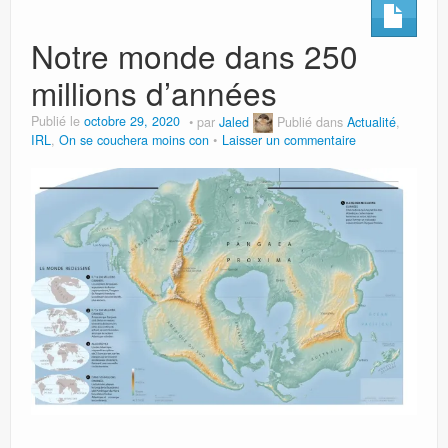
Notre monde dans 250
millions d’années
Publié le
octobre 29, 2020
par
Jaled
Publié dans
Actualité
,
IRL
,
On se couchera moins con
Laisser un commentaire