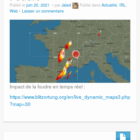
Publié le
juin 20, 2021
par
Jaled
Publié dans
Actualité
,
IRL
,
Web
Laisser un commentaire
Impact de la foudre en temps réel :
https://www.blitzortung.org/en/live_dynamic_maps3.php
?map=30