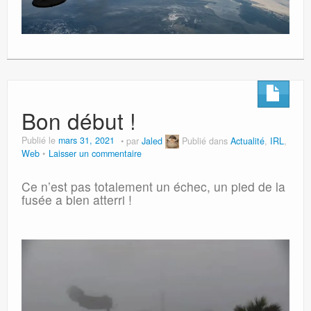
Bon début !
Publié le
mars 31, 2021
par
Jaled
Publié dans
Actualité
,
IRL
,
Web
Laisser un commentaire
Ce n’est pas totalement un échec, un pied de la
fusée a bien atterri !