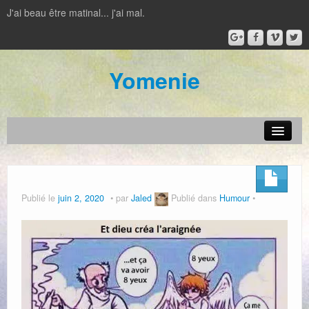
J'ai beau être matinal... j'ai mal.
Yomenie
Actualité
Jeux vidéos
Publié le
juin 2, 2020
par
Jaled
Publié dans
Humour
Jeux de plateau
Film – Série
IRL
Livre – BD