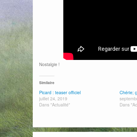
Nostalgie !
Similaire
Picard : teaser officiel
Chérie; ç
juillet 24, 2019
septembr
Dans "Actualité"
Dans "Ac