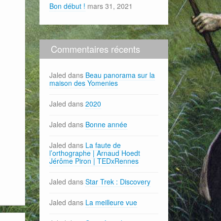
Bon début !
mars 31, 2021
Commentaires récents
Jaled
dans
Beau panorama sur la
maison des Yomenies
Jaled
dans
2020
Jaled
dans
Bonne année
Jaled
dans
La faute de
l’orthographe | Arnaud Hoedt
Jérôme Piron | TEDxRennes
Jaled
dans
Star Trek : Discovery
Jaled
dans
La meilleure vue