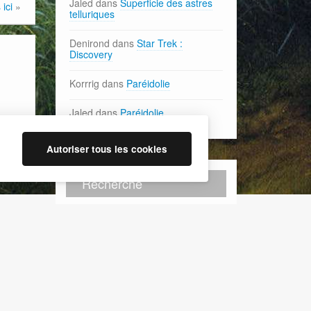
Jaled
dans
Superficie des astres
ici
»
telluriques
Denirond
dans
Star Trek :
Discovery
Korrrig
dans
Paréidolie
Jaled
dans
Paréidolie
Autoriser tous les cookies
Recherche
CyberChimps ©2026