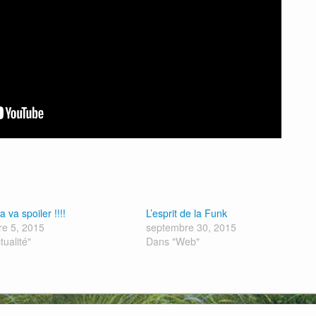
a va spoiler !!!!
L’esprit de la Funk
e 5, 2015
septembre 30, 2015
tualité"
Dans "Web"