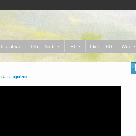
de plateau
Film – Série
IRL
Livre – BD
Web
ns
Uncategorized