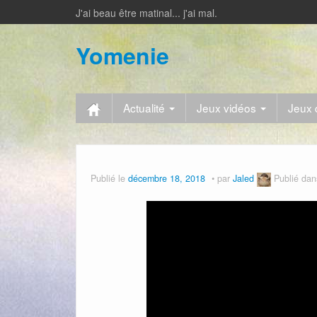
J'ai beau être matinal... j'ai mal.
Yomenie
Actualité
Jeux vidéos
Jeux 
Publié le
décembre 18, 2018
par
Jaled
Publié da