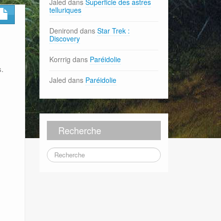
Jaled
dans
Superficie des astres
telluriques
Denirond
dans
Star Trek :
Discovery
Korrrig
dans
Paréidolie
s.
Jaled
dans
Paréidolie
Recherche