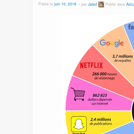
Publié le
juin 10, 2018
par
Jaled
Publié dans
Actu