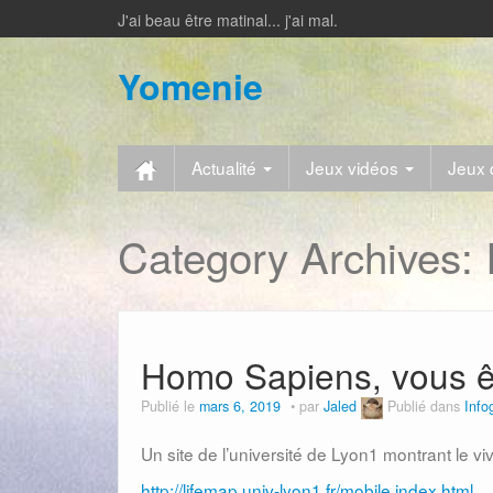
J'ai beau être matinal... j'ai mal.
Yomenie
Actualité
Jeux vidéos
Jeux 
Category Archives:
Homo Sapiens, vous êt
Publié le
mars 6, 2019
par
Jaled
Publié dans
Info
Un site de l’université de Lyon1 montrant le vi
http://lifemap.univ-lyon1.fr/mobile.index.html