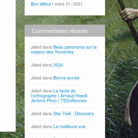
Bon début !
mars 31, 2021
Commentaires récents
Jaled
dans
Beau panorama sur la
maison des Yomenies
Jaled
dans
2020
Jaled
dans
Bonne année
Jaled
dans
La faute de
l’orthographe | Arnaud Hoedt
Jérôme Piron | TEDxRennes
Jaled
dans
Star Trek : Discovery
Jaled
dans
La meilleure vue