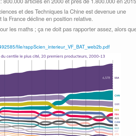
s : 800.000 articles en 2000 et près de 1.800.000 en 201
sciences et des Techniques la Chine est devenue une
 la France décline en position relative.
pour les maths ; ça ne doit pas rapporter assez, alors que
/492585/file/rappScien_interieur_VF_BAT_web2b.pdf