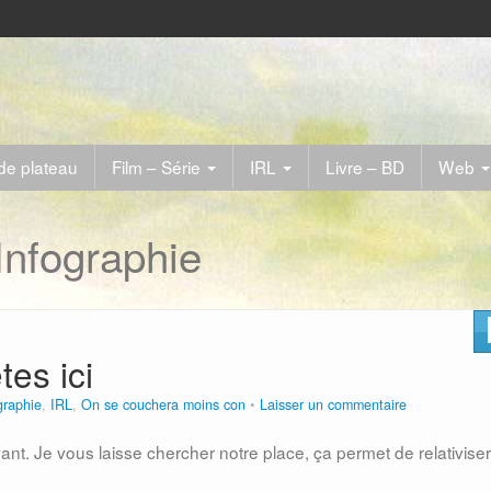
de plateau
Film – Série
IRL
Livre – BD
Web
Infographie
es ici
graphie
,
IRL
,
On se couchera moins con
Laisser un commentaire
vant. Je vous laisse chercher notre place, ça permet de relativiser