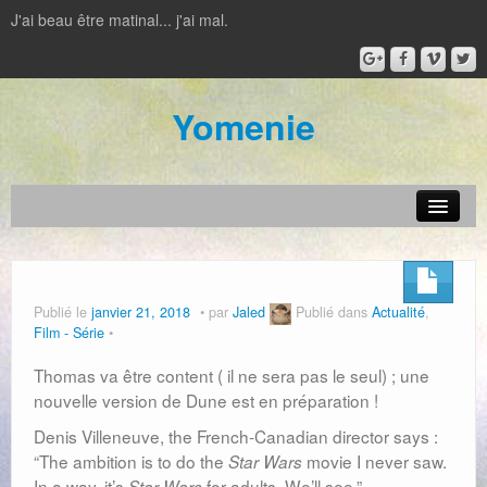
J'ai beau être matinal... j'ai mal.
Yomenie
Actualité
Jeux vidéos
Publié le
janvier 21, 2018
par
Jaled
Publié dans
Actualité
,
Film - Série
Jeux de plateau
Thomas va être content ( il ne sera pas le seul) ; une
Film – Série
nouvelle version de Dune est en préparation !
IRL
Denis Villeneuve, the French-Canadian director says :
“The ambition is to do the
movie I never saw.
Star Wars
Livre – BD
In a way, it’s
for adults. We’ll see.”
Star Wars