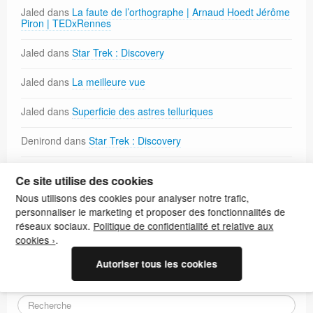
Jaled
dans
La faute de l’orthographe | Arnaud Hoedt Jérôme
Piron | TEDxRennes
Jaled
dans
Star Trek : Discovery
Jaled
dans
La meilleure vue
Jaled
dans
Superficie des astres telluriques
Denirond
dans
Star Trek : Discovery
Korrrig
dans
Paréidolie
Ce site utilise des cookies
Nous utilisons des cookies pour analyser notre trafic,
Jaled
dans
Paréidolie
personnaliser le marketing et proposer des fonctionnalités de
réseaux sociaux.
Politique de confidentialité et relative aux
cookies ›
.
Autoriser tous les cookies
Recherche