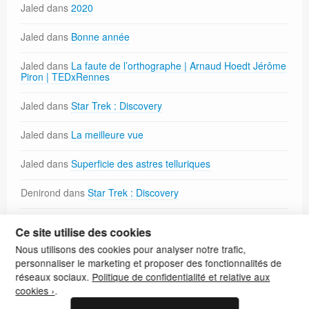
Jaled
dans
2020
Jaled
dans
Bonne année
Jaled
dans
La faute de l’orthographe | Arnaud Hoedt Jérôme
Piron | TEDxRennes
Jaled
dans
Star Trek : Discovery
Jaled
dans
La meilleure vue
Jaled
dans
Superficie des astres telluriques
Denirond
dans
Star Trek : Discovery
Korrrig
dans
Paréidolie
Ce site utilise des cookies
Nous utilisons des cookies pour analyser notre trafic,
Jaled
dans
Paréidolie
personnaliser le marketing et proposer des fonctionnalités de
réseaux sociaux.
Politique de confidentialité et relative aux
cookies ›
.