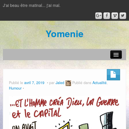
J'ai beau être matinal... j'ai mal.
Yomenie
Actualité
Jeux vidéos
Publié le
avril 7, 2019
par
Jaled
Publié dans
Actualité
,
Humour
Jeux de plateau
Film – Série
IRL
Livre – BD