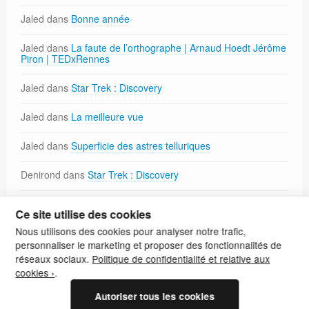
Jaled
dans
Bonne année
Jaled
dans
La faute de l’orthographe | Arnaud Hoedt Jérôme
Piron | TEDxRennes
Jaled
dans
Star Trek : Discovery
Jaled
dans
La meilleure vue
Jaled
dans
Superficie des astres telluriques
Denirond
dans
Star Trek : Discovery
Korrrig
dans
Paréidolie
Ce site utilise des cookies
Nous utilisons des cookies pour analyser notre trafic,
Jaled
dans
Paréidolie
personnaliser le marketing et proposer des fonctionnalités de
réseaux sociaux.
Politique de confidentialité et relative aux
cookies ›
.
Autoriser tous les cookies
Recherche