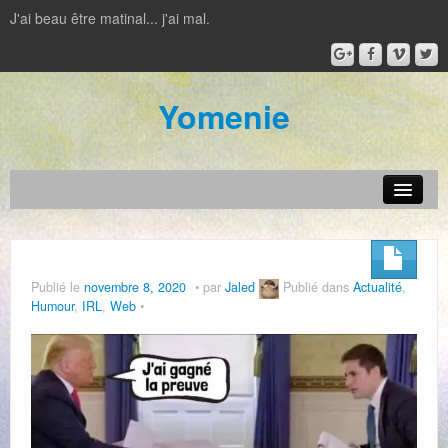
J'ai beau être matinal... j'ai mal.
Yomenie
Actualité
Jeux vidéos
Publié le
novembre 8, 2020
par
Jaled
Publié dans
Actualité
,
Humour
,
IRL
,
Web
Jeux de plateau
Film – Série
IRL
Livre – BD