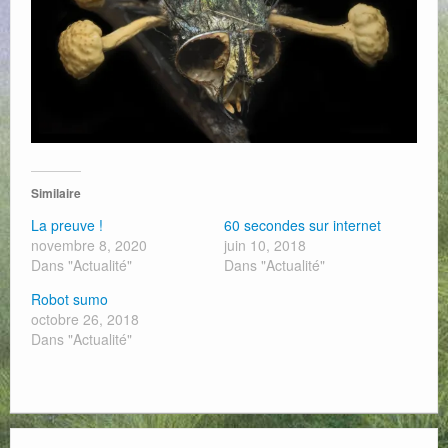
Web
Similaire
La preuve !
60 secondes sur internet
novembre 8, 2020
juin 10, 2018
Dans "Actualité"
Dans "Actualité"
Robot sumo
octobre 26, 2018
Dans "Actualité"